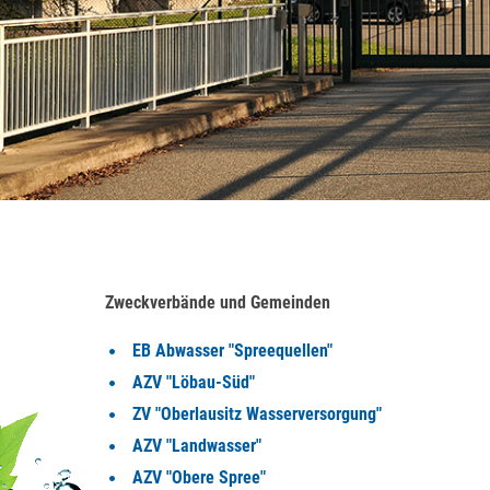
Zweckve
rbände und Gemeinden
EB Abwasser "Spreequellen"
AZV "Löbau-Süd"
ZV "Oberlausitz Wasserversorgung"
AZV "Landwasser"
AZV "Obere Spree"