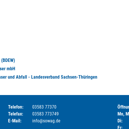
t (BDEW)
sser mbH
sser und Abfall - Landesverband Sachsen-Thüringen
Telefon:
03583 77370
Öffnu
Telefax:
03583 773749
Mo, M
E-Mail:
info@sowag.de
Di:
Fr: